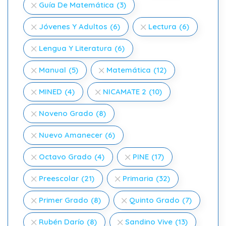
Guía De Matemática
(3)
Jóvenes Y Adultos
(6)
Lectura
(6)
Lengua Y Literatura
(6)
Manual
(5)
Matemática
(12)
MINED
(4)
NICAMATE 2
(10)
Noveno Grado
(8)
Nuevo Amanecer
(6)
Octavo Grado
(4)
PINE
(17)
Preescolar
(21)
Primaria
(32)
Primer Grado
(8)
Quinto Grado
(7)
Rubén Darío
(8)
Sandino Vive
(13)