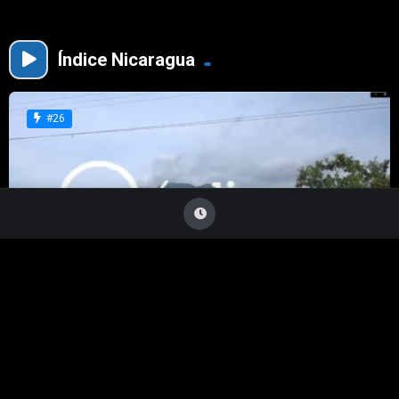
Índice Nicaragua
#26
III Festival Regional de Publicaciones Educativas,
Índice Nicaragua, sede Chinandega.