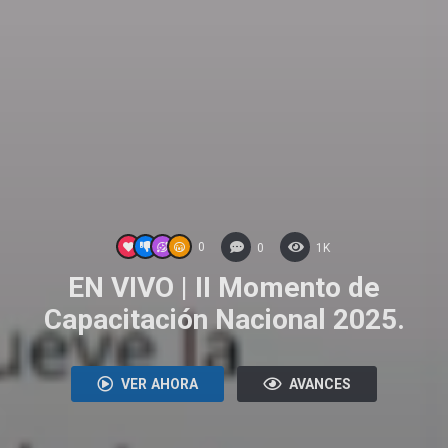
0
0
1K
EN VIVO | II Momento de
Capacitación Nacional 2025.
VER AHORA
AVANCES