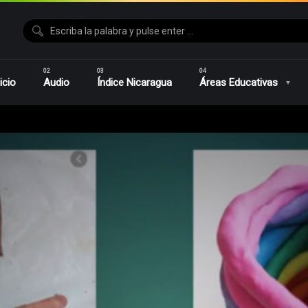
Educación Primaria
Educación Secundaria
Educacion De Jov
icio
Audio
Índice Nicaragua
Áreas Educativas
ecial
Educación Primaria
Educación Secundaria
Educacion D