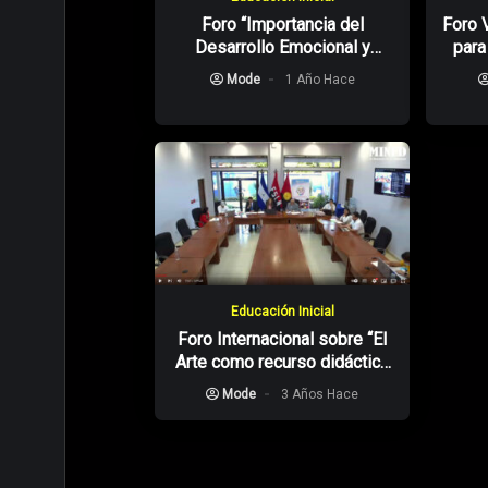
Foro “Importancia del
Foro 
Desarrollo Emocional y
para
Afectivo para Fortalecer el
Mode
1 Año Hace
Desarrollo Infantil”
Educación Inicial
Foro Internacional sobre “El
Arte como recurso didáctico
en Educación Inicial”
Mode
3 Años Hace