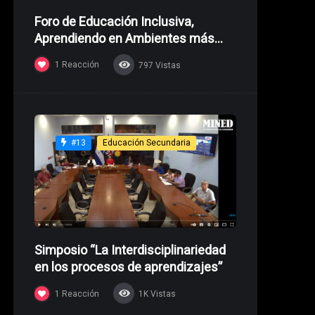
Foro de Educación Inclusiva,
Aprendiendo en Ambientes más
Incluyentes
1
Reacción
797
Vistas
Educación Secundaria
#13
Simposio “La Interdisciplinariedad
en los procesos de aprendizajes”
1
Reacción
1K
Vistas