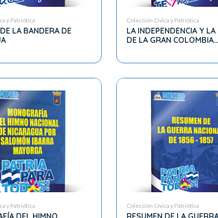
a y Patriótica
Colección Cívica y Patriótica
 DE LA BANDERA DE
LA INDEPENDENCIA Y LA
UA
DE LA GRAN COLOMBIA
MOVIMIENTOS PRE-
INDEPENDENTISTAS EN 
(1811 – 1838)
a y Patriótica
Colección Cívica y Patriótica
FÍA DEL HIMNO
RESUMEN DE LA GUERR