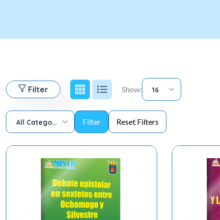
Filter
Show:
16
All Categories