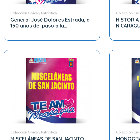
Colección Cívica y Patriótica
Colección Cívic
General José Dolores Estrada, a
HISTORIA
150 años del paso a la
NICARAG
Inmortalidad (1869)
Colección Cívica y Patriótica
Colección Cívic
MISCELÁNEAS DE SAN JACINTO
MONOGRA