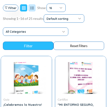
Show:
Filter
16
Showing 1–16 of 25 results
Default sorting
All Categories
Guía
Cartillas
¡Celebremos lo Nuestro!
“MI ENTORNO SEGURO,