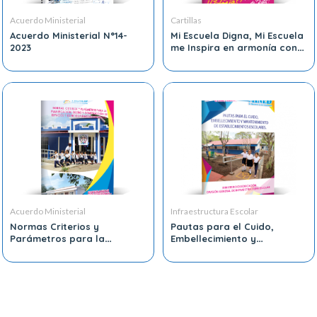
Acuerdo Ministerial
Cartillas
Acuerdo Ministerial N°14-
Mi Escuela Digna, Mi Escuela
2023
me Inspira en armonía con
el Medio Ambiente
Acuerdo Ministerial
Infraestructura Escolar
Normas Criterios y
Pautas para el Cuido,
Parámetros para la
Embellecimiento y
planificación diseño y
Mantenimiento de
construcción
Establecimiento Escolares