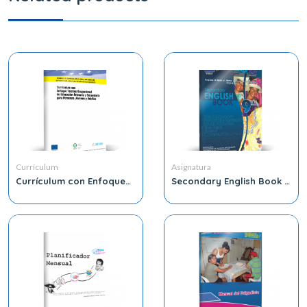
Currículum
Asignatura
Currículum con Enfoque
Secondary English Book 9
Técnico Ocupacional de
Grade
Educación Primaria y
Secundaria para
Personas Jóvenes y
Adultos