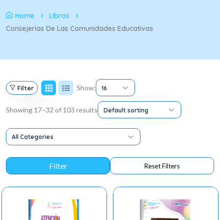
Home
Libros
Consejerías De Las Comunidades Educativas
Show:
Filter
16
Showing 17–32 of 103 results
Default sorting
All Categories