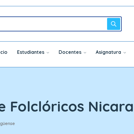
icio
Estudiantes
Docentes
Asignatura
je Folclóricos Nica
ragüense