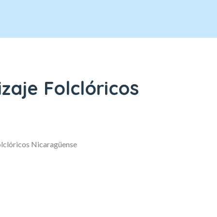
izaje Folclóricos
olclóricos Nicaragüense