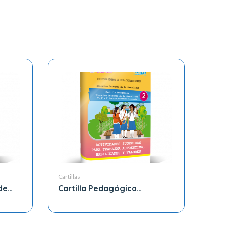
Cartillas
de
Cartilla Pedagógica
Grado
Educación Integral de la
Sexualidad 7mo, 8vo y 9no
Grado de Educación