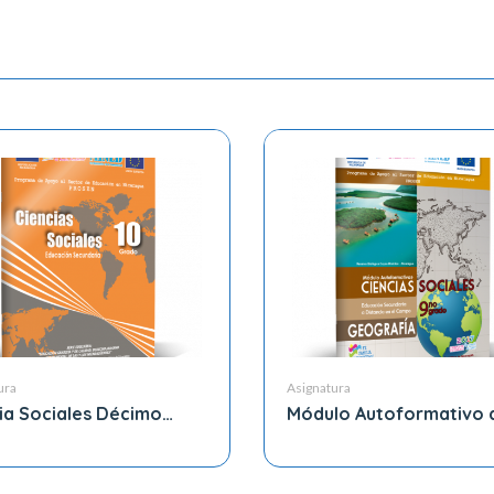
ura
Asignatura
ia Sociales Décimo
Módulo Autoformativo 
o
Ciencias Sociales 9no 