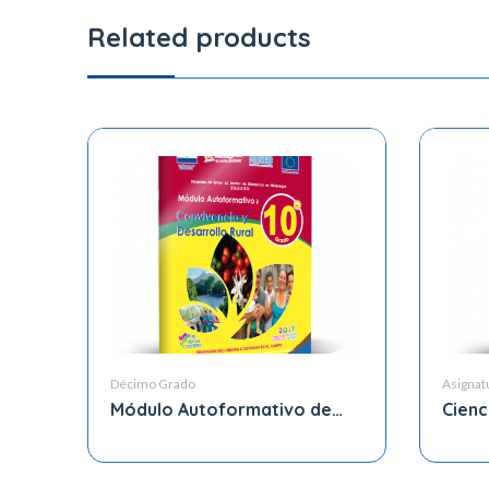
Related products
Décimo Grado
Asignat
Módulo Autoformativo de
Cienc
Convivencia y Desarrollo
Grad
Rutal 10mo Grado