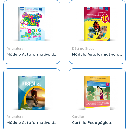
Asignatura
Décimo Grado
Módulo Autoformativo de
Módulo Autoformativo de
Ciencia Sociales 8vo
Convivencia y Desarrollo
Grado
Rutal 10mo Grado
Asignatura
Cartillas
Módulo Autoformativo de
Cartilla Pedagógica
Física 10mo Grado
Educación Integral de la