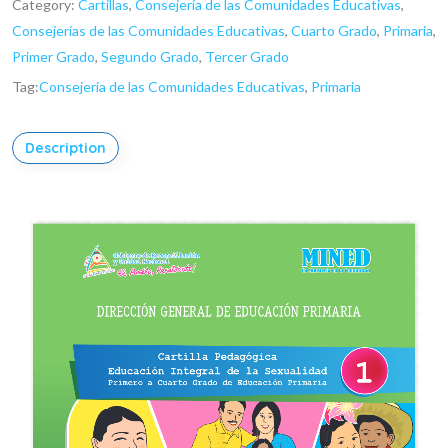
Category:
Cartillas
,
Consejería de las Comunidades Educativas
,
Consejerías de las Comunidades Educativas
,
Cuarto Grado
,
Primaria
,
Primer Grado
,
Segundo Grado
,
Tercer Grado
Tag:
Consejeria de las Comunidades Educativas
,
Primaria
Description