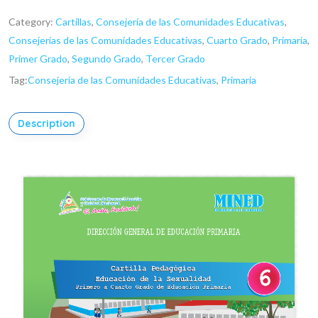
Category:
Cartillas
,
Consejería de las Comunidades Educativas
,
Consejerías de las Comunidades Educativas
,
Cuarto Grado
,
Primaria
,
Primer Grado
,
Segundo Grado
,
Tercer Grado
Tag:
Consejeria de las Comunidades Educativas
,
Primaria
Description