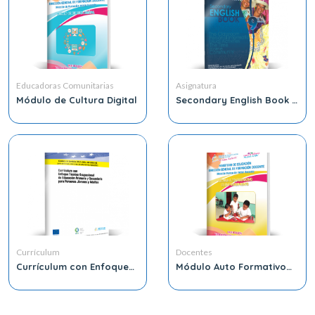
Educadoras Comunitarias
Asignatura
Módulo de Cultura Digital
Secondary English Book 9
Grade
Currículum
Docentes
Currículum con Enfoque
Módulo Auto Formativo
Técnico Ocupacional de
de Emprendimiento
Educación Primaria y
Secundaria para
Personas Jóvenes y