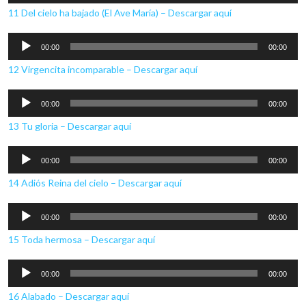
de
11 Del cielo ha bajado (El Ave María) – Descargar aquí
audio
Reproductor
00:00
00:00
de
12 Virgencita incomparable – Descargar aquí
audio
Reproductor
00:00
00:00
de
13 Tu gloria – Descargar aquí
audio
Reproductor
00:00
00:00
de
14 Adiós Reina del cielo – Descargar aquí
audio
Reproductor
00:00
00:00
de
15 Toda hermosa – Descargar aquí
audio
Reproductor
00:00
00:00
de
16 Alabado – Descargar aquí
audio