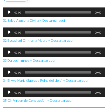
Reproductor
00:00
00:00
de
01 Salve Azucena Divina – Descargar aquí
audio
Reproductor
00:00
00:00
de
02 Escuchad Oh tierna Madre – Descargar aquí
audio
Reproductor
00:00
00:00
de
03 Dulces himnos – Descargar aquí
audio
Reproductor
00:00
00:00
de
04 El Ave María (Sagrada Reina del cielo) – Descargar aquí
audio
Reproductor
00:00
00:00
de
05 Oh Virgen de Concepción – Descargar aquí
audio