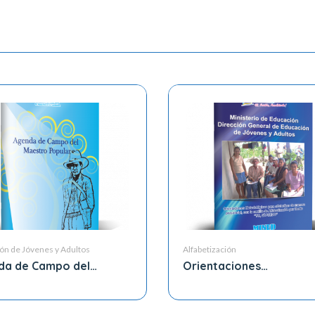
ón de Jóvenes y Adultos
Alfabetización
da de Campo del
Orientaciones
tro Popular
Metodológicas para
Alfabetizar de manera
presencial, con la cartil