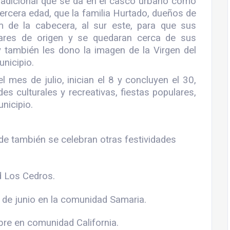
y tradicional que se da en el casco urbano como
tercera edad, que la familia Hurtado, dueños de
m de la cabecera, al sur este, para que sus
gares de origen y se quedaran cerca de sus
 también les dono la imagen de la Virgen del
nicipio.
 mes de julio, inician el 8 y concluyen el 30,
ades culturales y recreativas, fiestas populares,
unicipio.
e también se celebran otras festividades
d Los Cedros.
 de junio en la comunidad Samaria.
bre en comunidad California.