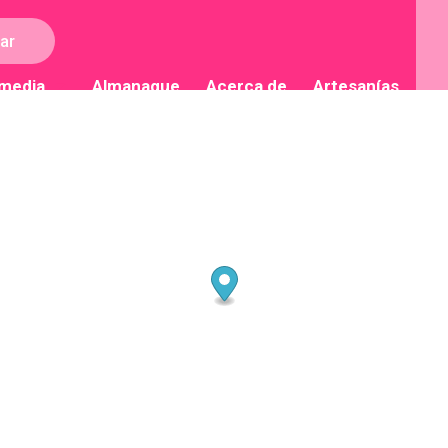
ar
imedia
Almanaque
Acerca de
Artesanías