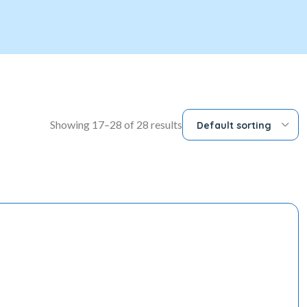
Showing 17–28 of 28 results
Default sorting