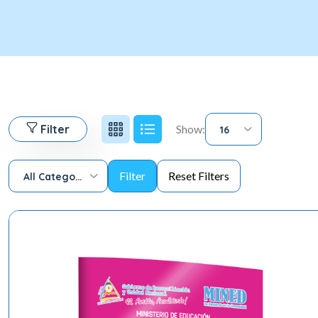
Filter
Show:
16
All Categories