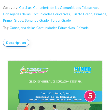
Category:
Cartillas
,
Consejería de las Comunidades Educativas
,
Consejerías de las Comunidades Educativas
,
Cuarto Grado
,
Primaria
,
Primer Grado
,
Segundo Grado
,
Tercer Grado
Tag:
Consejeria de las Comunidades Educativas
,
Primaria
Description