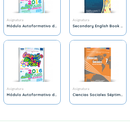
Asignatura
Asignatura
Módulo Autoformativo de
Secondary English Book 8
Ciencia Sociales 8vo
Grade
Grado
Asignatura
Asignatura
Módulo Autoformativo de
Ciencias Sociales Séptimo
Lengua y Literatura 7th
Grado
Grado