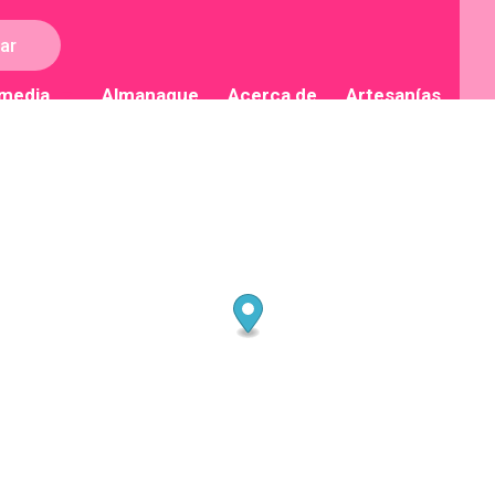
ar
imedia
Almanaque
Acerca de
Artesanías