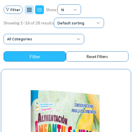
Show:
Filter
16
Showing 1–16 of 28 results
Default sorting
All Categories