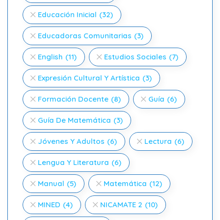
Educación Inicial
(32)
Educadoras Comunitarias
(3)
English
(11)
Estudios Sociales
(7)
Expresión Cultural Y Artística
(3)
Formación Docente
(8)
Guía
(6)
Guía De Matemática
(3)
Jóvenes Y Adultos
(6)
Lectura
(6)
Lengua Y Literatura
(6)
Manual
(5)
Matemática
(12)
MINED
(4)
NICAMATE 2
(10)