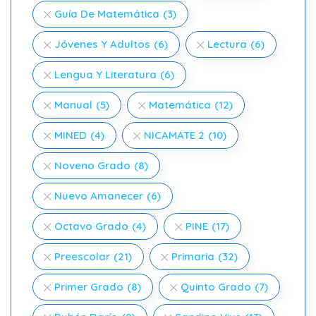
Guía De Matemática
(3)
Jóvenes Y Adultos
(6)
Lectura
(6)
Lengua Y Literatura
(6)
Manual
(5)
Matemática
(12)
MINED
(4)
NICAMATE 2
(10)
Noveno Grado
(8)
Nuevo Amanecer
(6)
Octavo Grado
(4)
PINE
(17)
Preescolar
(21)
Primaria
(32)
Primer Grado
(8)
Quinto Grado
(7)