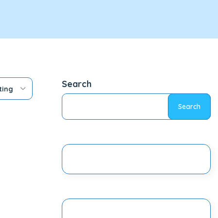
Search
ting
Search