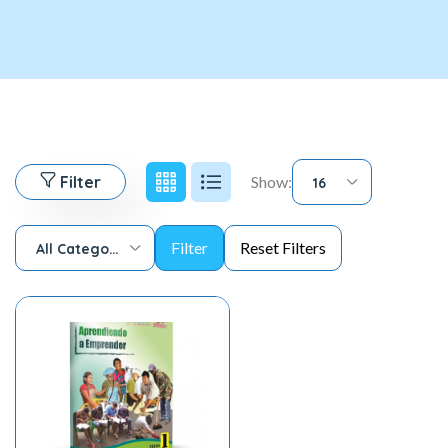
Filter
Show:
16
All Categories