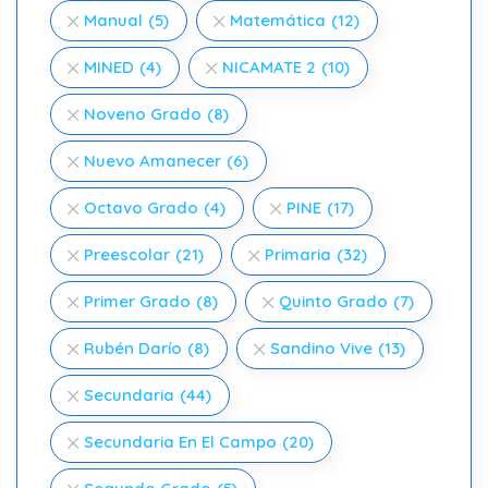
Manual
(5)
Matemática
(12)
MINED
(4)
NICAMATE 2
(10)
Noveno Grado
(8)
Nuevo Amanecer
(6)
Octavo Grado
(4)
PINE
(17)
Preescolar
(21)
Primaria
(32)
Primer Grado
(8)
Quinto Grado
(7)
Rubén Darío
(8)
Sandino Vive
(13)
Secundaria
(44)
Secundaria En El Campo
(20)