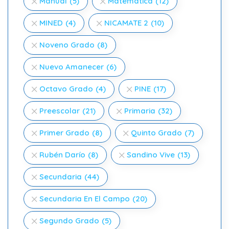
Manual
(5)
Matemática
(12)
MINED
(4)
NICAMATE 2
(10)
Noveno Grado
(8)
Nuevo Amanecer
(6)
Octavo Grado
(4)
PINE
(17)
Preescolar
(21)
Primaria
(32)
Primer Grado
(8)
Quinto Grado
(7)
Rubén Darío
(8)
Sandino Vive
(13)
Secundaria
(44)
Secundaria En El Campo
(20)
Segundo Grado
(5)