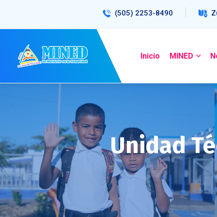
(505) 2253-8490
Z
Inicio
MINED
N
Unidad Té