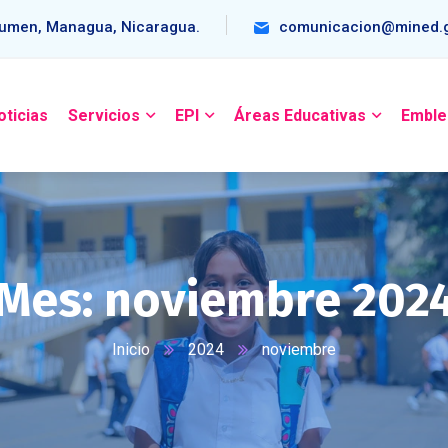
umen, Managua, Nicaragua.
comunicacion@mined.g
oticias
Servicios
EPI
Áreas Educativas
Emble
Mes:
noviembre 202
Inicio
2024
noviembre