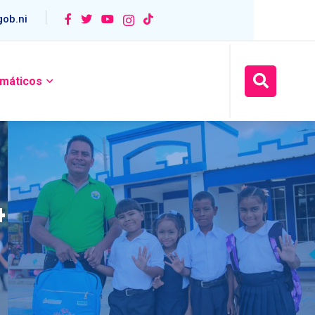
ob.ni
máticos
4