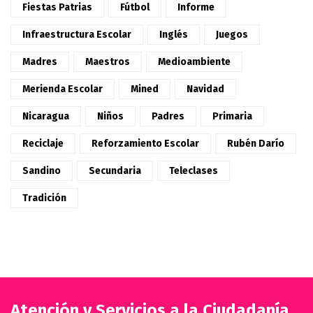
Fiestas Patrias
Fútbol
Informe
Infraestructura Escolar
Inglés
Juegos
Madres
Maestros
Medioambiente
Merienda Escolar
Mined
Navidad
Nicaragua
Niños
Padres
Primaria
Reciclaje
Reforzamiento Escolar
Rubén Darío
Sandino
Secundaria
Teleclases
Tradición
Atención y Servicios a la Ciudadanía