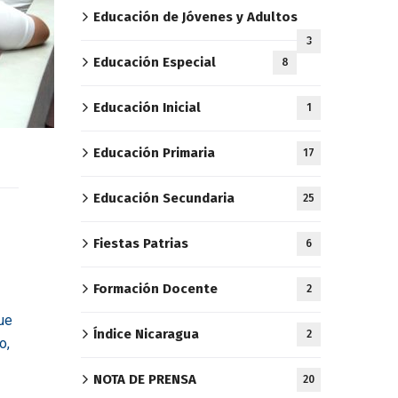
Educación de Jóvenes y Adultos
3
Educación Especial
8
Educación Inicial
1
Educación Primaria
17
Educación Secundaria
25
Fiestas Patrias
6
Formación Docente
2
ue
Índice Nicaragua
2
o,
NOTA DE PRENSA
20