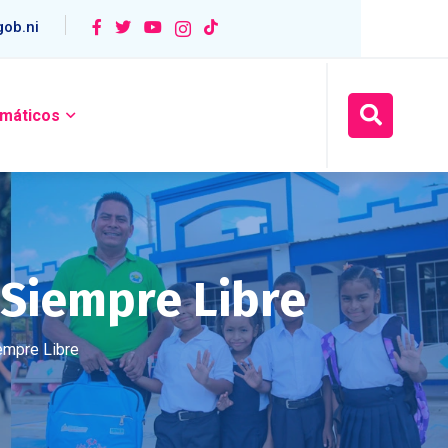
ob.ni
máticos
y Siempre Libre
iempre Libre