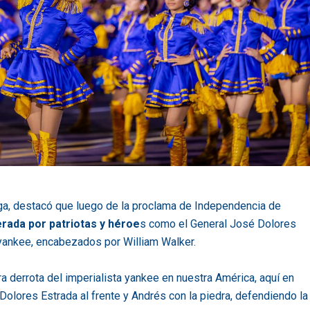
ga, destacó que luego de la proclama de Independencia de
erada por patriotas y héroe
s como el General José Dolores
r yankee, encabezados por William Walker.
ra derrota del imperialista yankee en nuestra América, aquí en
 Dolores Estrada al frente y Andrés con la piedra, defendiendo la