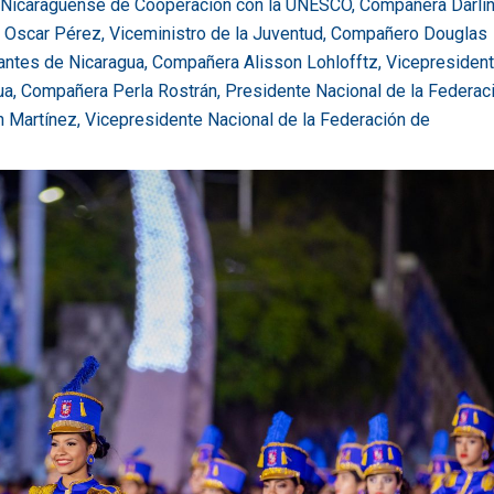
n Nicaragüense de Cooperación con la UNESCO, Compañera Darli
 Oscar Pérez, Viceministro de la Juventud, Compañero Douglas
iantes de Nicaragua, Compañera Alisson Lohlofftz, Vicepresiden
ua, Compañera Perla Rostrán, Presidente Nacional de la Federac
 Martínez, Vicepresidente Nacional de la Federación de