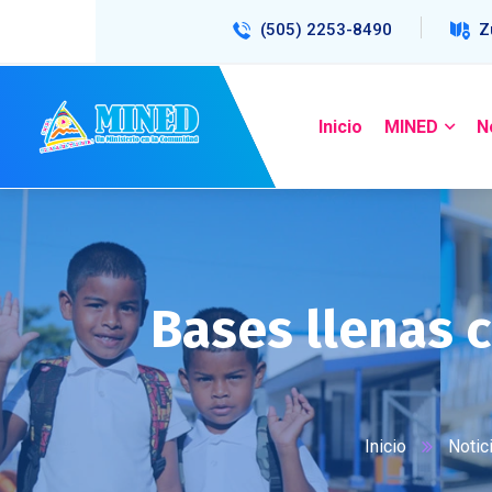
(505) 2253-8490
Z
Inicio
MINED
N
Bases llenas 
Inicio
Notic