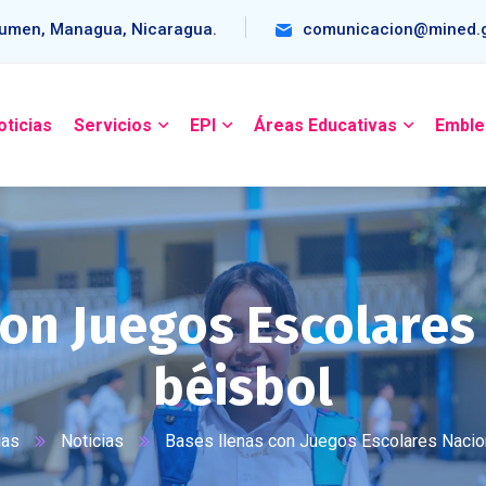
umen, Managua, Nicaragua.
comunicacion@mined.g
oticias
Servicios
EPI
Áreas Educativas
Emble
con Juegos Escolares
béisbol
ias
Noticias
Bases llenas con Juegos Escolares Nacio