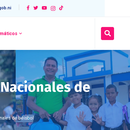
ob.ni
máticos
 Nacionales de
nales de béisbol