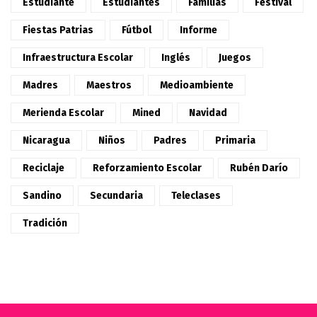
Estudiante
Estudiantes
Familias
Festival
Fiestas Patrias
Fútbol
Informe
Infraestructura Escolar
Inglés
Juegos
Madres
Maestros
Medioambiente
Merienda Escolar
Mined
Navidad
Nicaragua
Niños
Padres
Primaria
Reciclaje
Reforzamiento Escolar
Rubén Darío
Sandino
Secundaria
Teleclases
Tradición