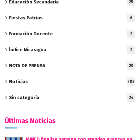
Educación Secundaria
25
Fiestas Patrias
6
Formación Docente
2
Índice Nicaragua
2
NOTA DE PRENSA
20
Noticias
788
Sin categoría
34
Últimas Noticias
MINED finaliza semana con grandes avances en