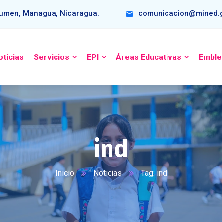
umen, Managua, Nicaragua.
comunicacion@mined.g
oticias
Servicios
EPI
Áreas Educativas
Emble
ind
Inicio
Noticias
Tag: ind