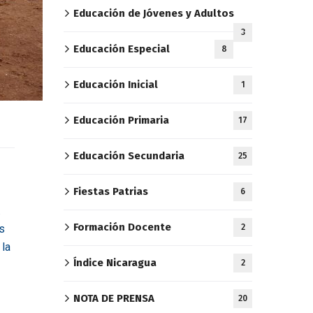
Educación de Jóvenes y Adultos
3
Educación Especial
8
Educación Inicial
1
Educación Primaria
17
Educación Secundaria
25
Fiestas Patrias
6
.
Formación Docente
s
2
 la
Índice Nicaragua
2
NOTA DE PRENSA
20