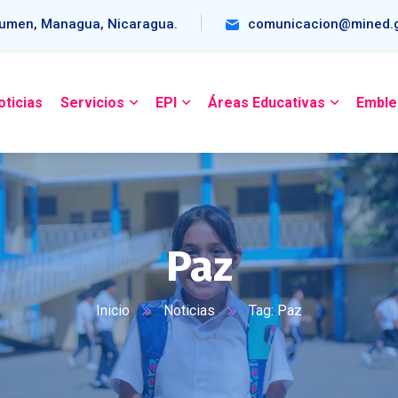
umen, Managua, Nicaragua.
comunicacion@mined.g
oticias
Servicios
EPI
Áreas Educativas
Emble
Paz
Inicio
Noticias
Tag: Paz