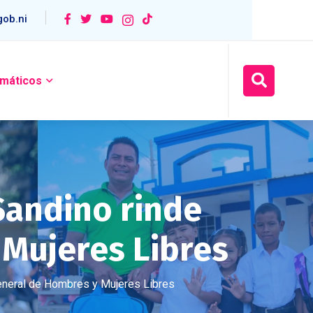
ob.ni
máticos
Sandino rinde
Mujeres Libres
eneral de Hombres y Mujeres Libres