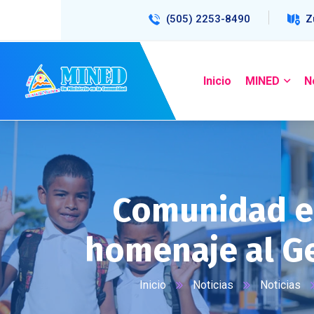
(505) 2253-8490
Z
Inicio
MINED
N
Comunidad ed
homenaje al G
Inicio
Noticias
Noticias