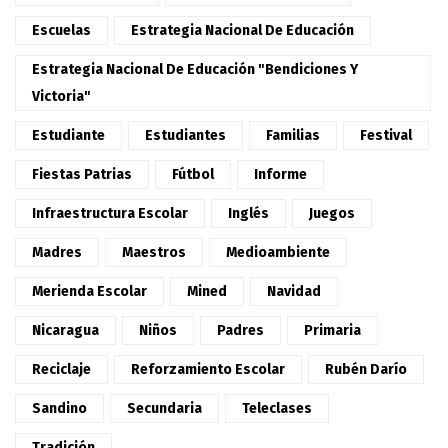
Escuelas
Estrategia Nacional De Educación
Estrategia Nacional De Educación "Bendiciones Y
Victoria"
Estudiante
Estudiantes
Familias
Festival
Fiestas Patrias
Fútbol
Informe
Infraestructura Escolar
Inglés
Juegos
Madres
Maestros
Medioambiente
Merienda Escolar
Mined
Navidad
Nicaragua
Niños
Padres
Primaria
Reciclaje
Reforzamiento Escolar
Rubén Darío
Sandino
Secundaria
Teleclases
Tradición