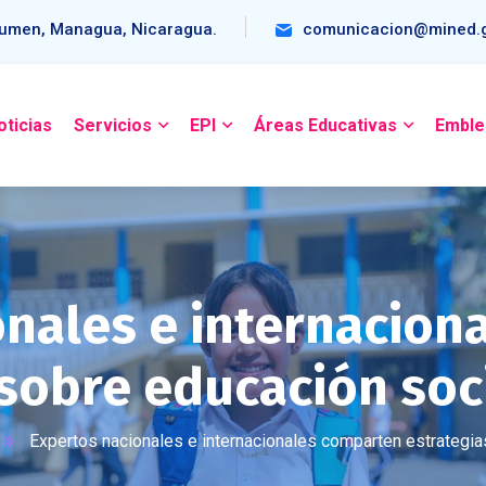
umen, Managua, Nicaragua.
comunicacion@mined.g
oticias
Servicios
EPI
Áreas Educativas
Emble
onales e internacion
 sobre educación so
Expertos nacionales e internacionales comparten estrategi