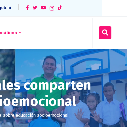
ob.ni
máticos
ales comparten
cioemocional
as sobre educación socioemocional