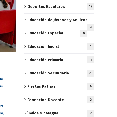
Deportes Escolares
17
Educación de Jóvenes y Adultos
3
Educación Especial
8
Educación Inicial
1
Educación Primaria
17
Educación Secundaria
25
nal
os
Fiestas Patrias
6
Formación Docente
2
es
ia,
Índice Nicaragua
2