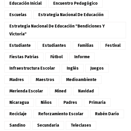
Educación Inicial
Encuentro Pedagógico
Escuelas
Estrategia Nacional De Educación
Estrategia Nacional De Educación "Bendiciones Y
Victoria"
Estudiante
Estudiantes
Familias
Festival
Fiestas Patrias
Fútbol
Informe
Infraestructura Escolar
Inglés
Juegos
Madres
Maestros
Medioambiente
Merienda Escolar
Mined
Navidad
Nicaragua
Niños
Padres
Primaria
Reciclaje
Reforzamiento Escolar
Rubén Darío
Sandino
Secundaria
Teleclases