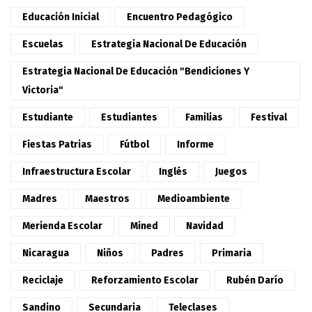
Educación Inicial
Encuentro Pedagógico
Escuelas
Estrategia Nacional De Educación
Estrategia Nacional De Educación "Bendiciones Y
Victoria"
Estudiante
Estudiantes
Familias
Festival
Fiestas Patrias
Fútbol
Informe
Infraestructura Escolar
Inglés
Juegos
Madres
Maestros
Medioambiente
Merienda Escolar
Mined
Navidad
Nicaragua
Niños
Padres
Primaria
Reciclaje
Reforzamiento Escolar
Rubén Darío
Sandino
Secundaria
Teleclases