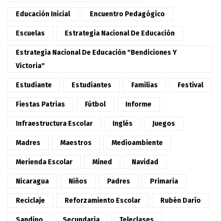
Educación Inicial
Encuentro Pedagógico
Escuelas
Estrategia Nacional De Educación
Estrategia Nacional De Educación "Bendiciones Y
Victoria"
Estudiante
Estudiantes
Familias
Festival
Fiestas Patrias
Fútbol
Informe
Infraestructura Escolar
Inglés
Juegos
Madres
Maestros
Medioambiente
Merienda Escolar
Mined
Navidad
Nicaragua
Niños
Padres
Primaria
Reciclaje
Reforzamiento Escolar
Rubén Darío
Sandino
Secundaria
Teleclases