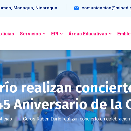
umen, Managua, Nicaragua.
comunicacion@mined.g
oticias
Servicios
EPI
Áreas Educativas
Emble
ío realizan conciert
45 Aniversario de la
ticias
Coros Rubén Darío realizan concierto en celebración 