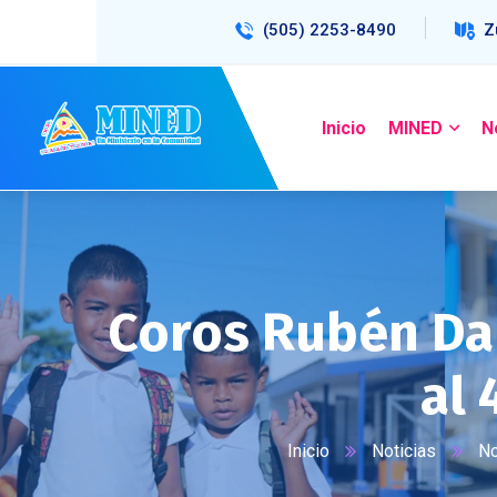
(505) 2253-8490
Z
Inicio
MINED
N
Coros Rubén Dar
al 
Inicio
Noticias
No