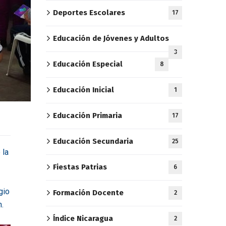
Deportes Escolares
17
Educación de Jóvenes y Adultos
3
Educación Especial
8
Educación Inicial
1
Educación Primaria
17
Educación Secundaria
25
 la
Fiestas Patrias
6
gio
Formación Docente
2
n.
Índice Nicaragua
2