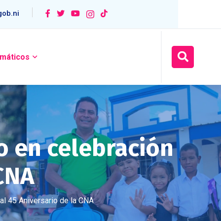
ob.ni
máticos
o en celebración
 CNA
al 45 Aniversario de la CNA