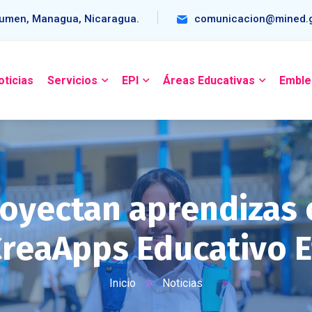
umen, Managua, Nicaragua.
comunicacion@mined.g
oticias
Servicios
EPI
Áreas Educativas
Emble
royectan aprendizas 
CreaApps Educativo E
Inicio
Noticias