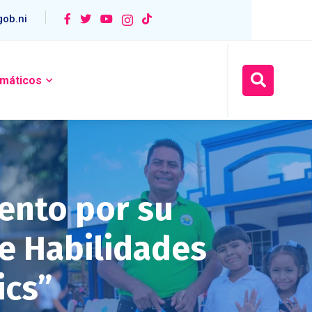
ob.ni
máticos
ento por su
e Habilidades
ics”