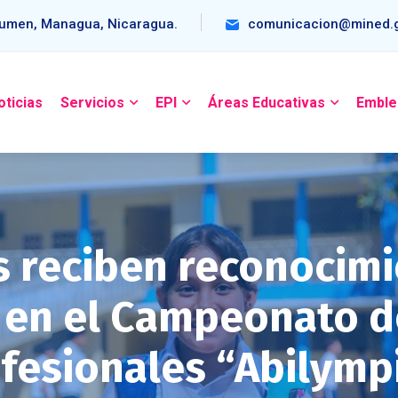
umen, Managua, Nicaragua.
comunicacion@mined.g
oticias
Servicios
EPI
Áreas Educativas
Emble
s reciben reconocimi
n en el Campeonato d
fesionales “Abilymp