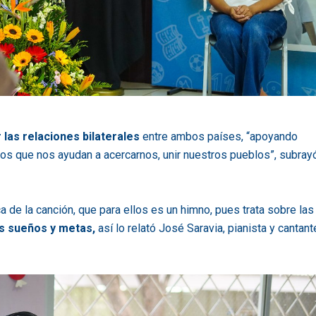
 las relaciones bilaterales
entre ambos países, “apoyando
rios que nos ayudan a acercarnos, unir nuestros pueblos”, subray
a de la canción, que para ellos es un himno, pues trata sobre las
s sueños y metas,
así lo relató José Saravia, pianista y cantant