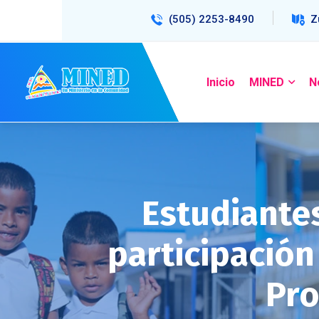
(505) 2253-8490
Z
Inicio
MINED
N
Estudiante
participació
Pro