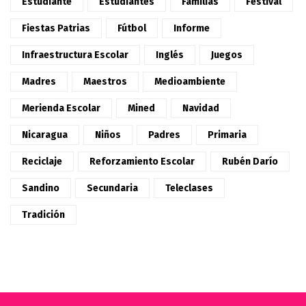
Estudiante
Estudiantes
Familias
Festival
Fiestas Patrias
Fútbol
Informe
Infraestructura Escolar
Inglés
Juegos
Madres
Maestros
Medioambiente
Merienda Escolar
Mined
Navidad
Nicaragua
Niños
Padres
Primaria
Reciclaje
Reforzamiento Escolar
Rubén Darío
Sandino
Secundaria
Teleclases
Tradición