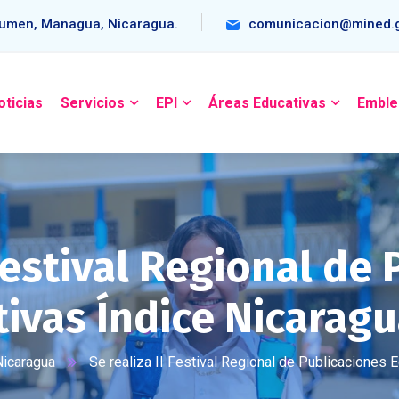
umen, Managua, Nicaragua.
comunicacion@mined.g
oticias
Servicios
EPI
Áreas Educativas
Emble
 Festival Regional de
ivas Índice Nicarag
Nicaragua
Se realiza II Festival Regional de Publicaciones 