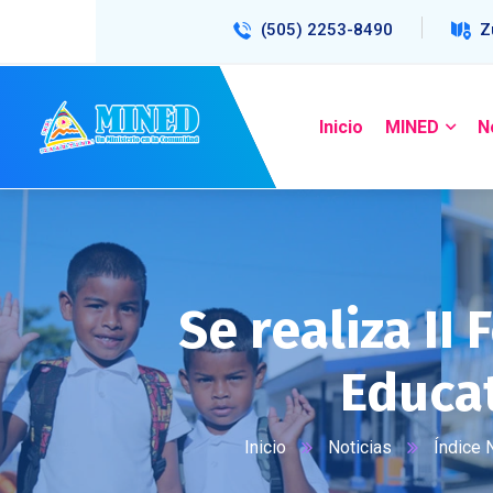
(505) 2253-8490
Z
Inicio
MINED
N
Se realiza II
Educat
Inicio
Noticias
Índice 