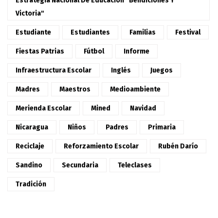
Estrategia Nacional De Educación "Bendiciones Y
Victoria"
Estudiante
Estudiantes
Familias
Festival
Fiestas Patrias
Fútbol
Informe
Infraestructura Escolar
Inglés
Juegos
Madres
Maestros
Medioambiente
Merienda Escolar
Mined
Navidad
Nicaragua
Niños
Padres
Primaria
Reciclaje
Reforzamiento Escolar
Rubén Darío
Sandino
Secundaria
Teleclases
Tradición